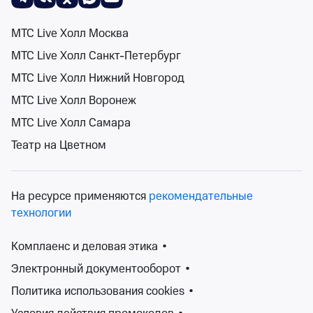
МТС Live Холл Москва
Поиск
Помощь
Корзина
Войти
Park Live
МТС Live Холл Санкт-Петербург
События на карте
0 событий
МТС Live Холл Нижний Новгород
Спектакли
Концерты
Детям
Классика
Подарочная карта
Мюзи
МТС Live Холл Воронеж
МТС Live Холл Самара
Театр на Цветном
Сортировка
Площадка
2 фильтра
На ресурсе применяются
рекомендательные
Поиск
технологии
Комплаенс и деловая этика
•
К сожалению, мы ничего не нашли
Электронный документооборот
•
Попробуйте изменить ваш запрос
Политика использования cookies
•