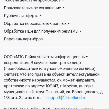
Условия действия промокодов
•
Изменить фильтры
Пользовательское соглашение
•
Публичная оферта
•
Сбросить фильтры
Обработка персональных данных
•
Обработка ПДн для получения рекламы
•
Фестивали – это уникальные события, которые
Перечень партнёров
притягивают множество посетителей. Они могут
проводится как в закрытых помещениях, так и на
открытом воздухе. Традиционно фестивали
ООО «МТС Лайв» является информационным
считаются музыкальными, на которых выступают
посредником. В случае, если третье лицо
творческие группы, однако сейчас на выбор зрителю
(правообладатель или уполномоченное им лицо)
предлагаются фестивали искусств, кино, творчества,
считает, что его права на объект интеллектуальной
театральные, фестивали молодежи, детские и
собственности нарушаются, он может направить
множество других.
претензию по адресу: 109147, г. Москва, вн.тер.г.
На сайте Ticketland.ru Вы как раз сможете найти
муниципальный округ Таганский, ул. Воронцовская, д.
билеты на театральные, музыкальные, детские, open-
1/3 стр. 2а и по e-mail:
support@ticketland.ru
air и многие другие фестивали. Удобная афиша
фестивалей позволит быстро подобрать