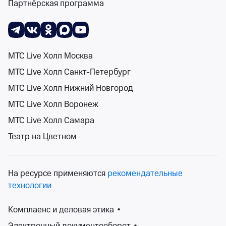
Партнёрская программа
Поиск
Помощь
Корзина
Войти
Музыкальные фестивали в Приморском
крае
МТС Live Холл Москва
Спектакли
Концерты
Детям
Классика
Подарочная карта
Мюзи
0 событий
МТС Live Холл Санкт-Петербург
События на карте
МТС Live Холл Нижний Новгород
МТС Live Холл Воронеж
МТС Live Холл Самара
Театр на Цветном
Сортировка
Площадка
2 фильтра
На ресурсе применяются
рекомендательные
Поиск
технологии
Комплаенс и деловая этика
•
К сожалению, мы ничего не нашли