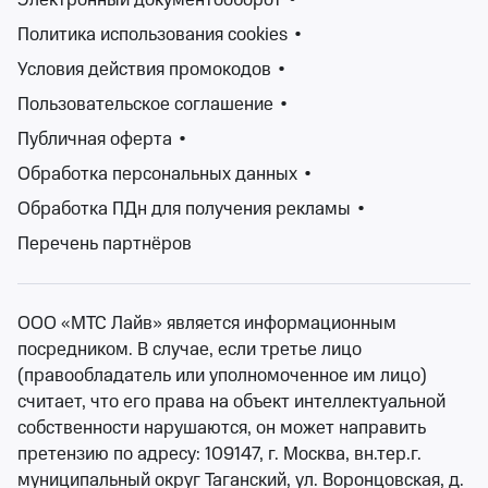
Электронный документооборот
•
Попробуйте изменить ваш запрос
Политика использования cookies
•
Условия действия промокодов
•
Изменить фильтры
Пользовательское соглашение
•
Публичная оферта
•
Сбросить фильтры
Обработка персональных данных
•
Обработка ПДн для получения рекламы
•
Фестивали – это уникальные события, которые
Перечень партнёров
притягивают множество посетителей. Они могут
проводится как в закрытых помещениях, так и на
открытом воздухе. Традиционно фестивали
ООО «МТС Лайв» является информационным
считаются музыкальными, на которых выступают
посредником. В случае, если третье лицо
творческие группы, однако сейчас на выбор зрителю
(правообладатель или уполномоченное им лицо)
предлагаются фестивали искусств, кино, творчества,
считает, что его права на объект интеллектуальной
театральные, фестивали молодежи, детские и
собственности нарушаются, он может направить
множество других.
претензию по адресу: 109147, г. Москва, вн.тер.г.
На сайте Ticketland.ru Вы как раз сможете найти
муниципальный округ Таганский, ул. Воронцовская, д.