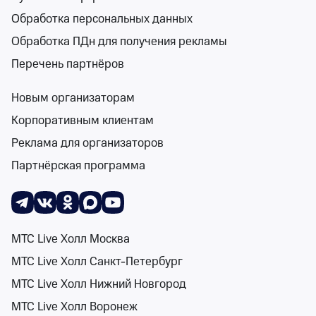
Обработка персональных данных
Обработка ПДн для получения рекламы
Мюзикл-шоу «Нотр Дам де Пари» и «Ромео и
Перечень партнёров
Джульетта»
Дом офицеров Уссурийского гарнизона (г. Уссурийск)
Новым организаторам
вт 6 окт, 19:00
Корпоративным клиентам
Дом офицеров Уссурийского гарнизона (г. Уссурийск)
Реклама для организаторов
от 1 400 ₽
вт 6 октября, 19:00
•
осталось более 100 билетов
Партнёрская программа
Билеты от 1 400 ₽
6+
МТС Live Холл Москва
МТС Live Холл Санкт-Петербург
МТС Live Холл Нижний Новгород
МТС Live Холл Воронеж