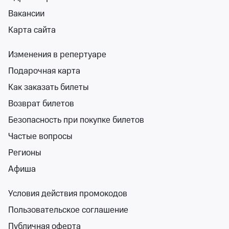
Вакансии
Карта сайта
Поиск
Помощь
Корзина
Войти
Мюзиклы в Приморском крае
2 события
Изменения в репертуаре
Спектакли
Концерты
Детям
Классика
Подарочная карта
Мюзи
События на карте
Подарочная карта
Как заказать билеты
Возврат билетов
Безопасность при покупке билетов
Частые вопросы
Сортировка
Площадка
1 фильтр
Регионы
Афиша
Поиск
Условия действия промокодов
6+
Пользовательское соглашение
Публичная оферта