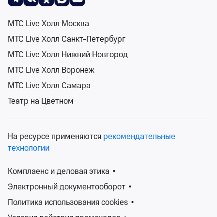
Билеты от 500 ₽
МТС Live Холл Москва
12+
МТС Live Холл Санкт-Петербург
МТС Live Холл Нижний Новгород
МТС Live Холл Воронеж
МТС Live Холл Самара
Театр на Цветном
Амба. История одного пути
Приморский краевой театр кукол
11 и 12 сент
На ресурсе применяются
рекомендательные
Приморский краевой театр кукол
технологии
от 700 ₽
11 и 12 сентября
•
осталось 24 билета
Комплаенс и деловая этика
•
Детям
Электронный документооборот
•
Билеты от 700 ₽
Политика использования cookies
•