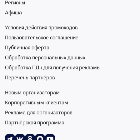
Регионы
от 600 ₽
Афиша
вс 13 сентября, 11:00
•
осталось более 100 билетов
Детям
Условия действия промокодов
Билеты от 600 ₽
Пользовательское соглашение
Публичная оферта
6+
Обработка персональных данных
Обработка ПДн для получения рекламы
Перечень партнёров
Новым организаторам
Крошечка-Хаврошечка
Приморский краевой театр кукол
Корпоративным клиентам
3 и 4 окт
Реклама для организаторов
Приморский краевой театр кукол
Партнёрская программа
от 500 ₽
3 и 4 октября
•
осталось более 100 билетов
Детям