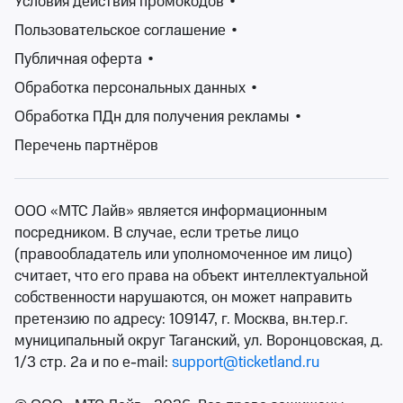
Условия действия промокодов
•
Дети – «цветы жизни». В нашем мире для детей
предусмотрено очень много всего, в том числе и
Пользовательское соглашение
•
культурная сфера жизни.
Публичная оферта
•
Различные мероприятия для детей – именно та
Обработка персональных данных
•
область, которая может в определенной степени дать
что-то необходимое для развития ребенка, для
Обработка ПДн для получения рекламы
•
понимания и принятия им окружающего мира.
Перечень партнёров
Главное качество, которое отличает ребенка от
взрослого – любопытство. Ведь ребенок – это еще
маленький человек, у которого есть огромное
ООО «МТС Лайв» является информационным
желание все увидеть, услышать, почувствовать, быть
посредником. В случае, если третье лицо
везде задействованным и задействовать вокруг себя
(правообладатель или уполномоченное им лицо)
всех, кто рядом, будь то мама с папой или актеры
считает, что его права на объект интеллектуальной
цирка.
собственности нарушаются, он может направить
В афише среди детских представлений можно найти
претензию по адресу: 109147, г. Москва, вн.тер.г.
ледовые, цирковые, водные и квест-шоу, кукольные
муниципальный округ Таганский, ул. Воронцовская, д.
спектакли, новогодние елки и интермедии с героями
1/3 стр. 2а и по e-mail:
support@ticketland.ru
сказок, музыкальные программы и концерты по
мотивам любимых мультфильмов. Официальные