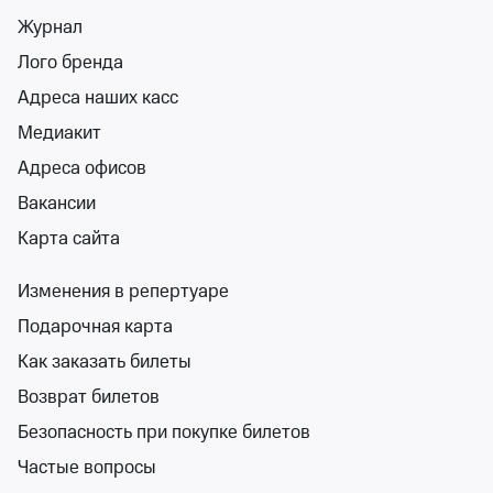
Никаких Секретов
Журнал
МАУК МЦКД «Горизонт»
Лого бренда
октябрь
МАУК МЦКД «Горизонт»
Адреса наших касс
от 1 800 ₽
Медиакит
октябрь
•
осталось более 100 билетов
Детям
Адреса офисов
Билеты от 1 800 ₽
Вакансии
Карта сайта
6+
Изменения в репертуаре
Подарочная карта
Как заказать билеты
Возврат билетов
Волшебник Изумрудного города
Безопасность при покупке билетов
Приморский театр молодежи
Частые вопросы
вс 13 сент, 11:00
Приморский театр молодежи