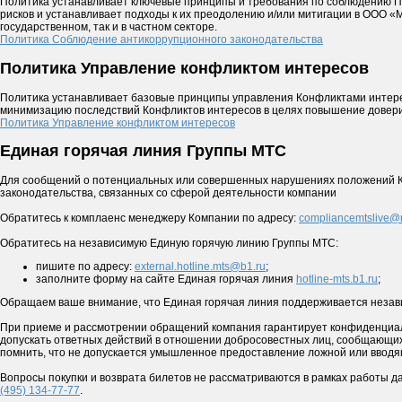
Политика устанавливает ключевые принципы и требования по соблюдению П
рисков и устанавливает подходы к их преодолению и/или митигации в ООО «М
государственном, так и в частном секторе.
Политика Соблюдение антикоррупционного законодательства
Политика Управление конфликтом интересов
Политика устанавливает базовые принципы управления Конфликтами интере
минимизацию последствий Конфликтов интересов в целях повышение довери
Политика Управление конфликтом интересов
Единая горячая линия Группы МТС
Для сообщений о потенциальных или совершенных нарушениях положений Ко
законодательства, связанных со сферой деятельности компании
Обратитесь к комплаенс менеджеру Компании по адресу:
compliancemtslive@
Обратитесь на независимую Единую горячую линию Группы МТС:
пишите по адресу:
external.hotline.mts@b1.ru
;
заполните форму на сайте Единая горячая линия
hotline-mts.b1.ru
;
Обращаем ваше внимание, что Единая горячая линия поддерживается незав
При приеме и рассмотрении обращений компания гарантирует конфиденциал
допускать ответных действий в отношении добросовестных лиц, сообщающих
помнить, что не допускается умышленное предоставление ложной или ввод
Вопросы покупки и возврата билетов не рассматриваются в рамках работы д
(495) 134-77-77
.