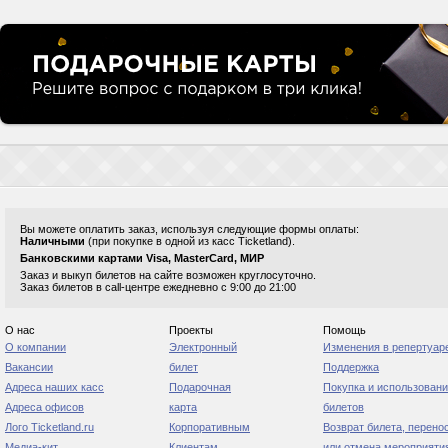
Вы можете оплатить заказ, используя следующие формы оплаты:
Наличными
(при покупке в одной из касс Ticketland).
Банковскими картами Visa, MasterCard, МИР
Заказ и выкуп билетов на сайте возможен круглосуточно.
Заказ билетов в call-центре ежедневно с 9:00 до 21:00
О нас
Проекты
Помощь
О компании
Электронный
Изменения в репертуар
Вакансии
билет
Поддержка
Адреса наших касс
Подарочная
Покупка и использован
Адреса офисов
карта
билетов
Лого Ticketland.ru
Корпоративным
Возврат билета, перено
Медиа-кит
Клиентам
или отмена мероприяти