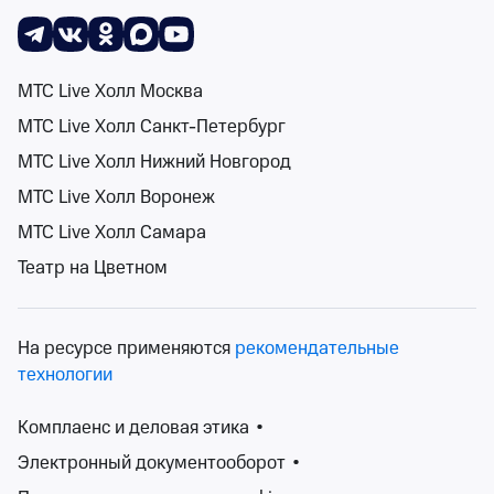
Поиск
Помощь
Корзина
Войти
Фестиваль «Ночь музыки»
МТС Live Холл Москва
0 событий
МТС Live Холл Санкт-Петербург
Спектакли
Концерты
Детям
Классика
Подарочная карта
Мюзи
События на карте
МТС Live Холл Нижний Новгород
МТС Live Холл Воронеж
МТС Live Холл Самара
Театр на Цветном
Сортировка
Площадка
2 фильтра
На ресурсе применяются
рекомендательные
Поиск
технологии
Комплаенс и деловая этика
•
К сожалению, мы ничего не нашли
Электронный документооборот
•
Попробуйте изменить ваш запрос