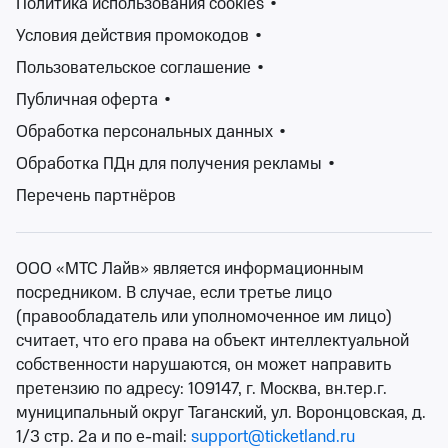
Политика использования cookies
•
Условия действия промокодов
•
Изменить фильтры
Пользовательское соглашение
•
Публичная оферта
•
Сбросить фильтры
Обработка персональных данных
•
Обработка ПДн для получения рекламы
•
Фестивали – это уникальные события, которые
Перечень партнёров
притягивают множество посетителей. Они могут
проводится как в закрытых помещениях, так и на
открытом воздухе. Традиционно фестивали
ООО «МТС Лайв» является информационным
считаются музыкальными, на которых выступают
посредником. В случае, если третье лицо
творческие группы, однако сейчас на выбор зрителю
(правообладатель или уполномоченное им лицо)
предлагаются фестивали искусств, кино, творчества,
считает, что его права на объект интеллектуальной
театральные, фестивали молодежи, детские и
собственности нарушаются, он может направить
множество других.
претензию по адресу: 109147, г. Москва, вн.тер.г.
На сайте Ticketland.ru Вы как раз сможете найти
муниципальный округ Таганский, ул. Воронцовская, д.
билеты на театральные, музыкальные, детские, open-
1/3 стр. 2а и по e-mail:
support@ticketland.ru